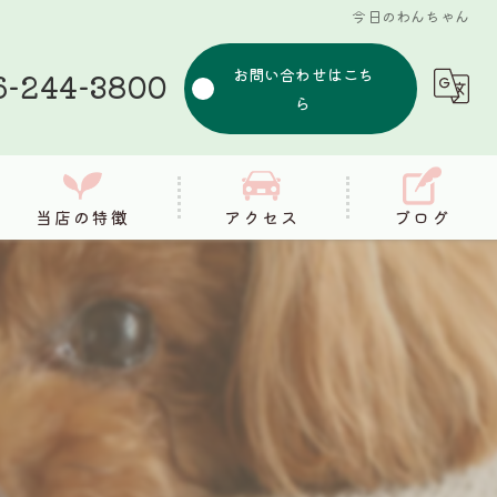
今日のわんちゃん
お問い合わせはこち
6-244-3800
ら
当店の特徴
アクセス
ブログ
シャンプー
コラム
カット
健康
筋膜リリース
整体