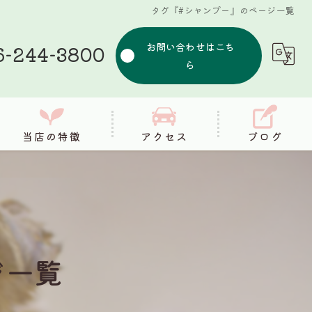
タグ『#シャンプー』のページ一覧
お問い合わせはこち
6-244-3800
ら
当店の特徴
アクセス
ブログ
シャンプー
コラム
カット
健康
ジ一覧
筋膜リリース
整体