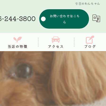
今日のわんちゃん
お問い合わせはこち
6-244-3800
ら
当店の特徴
アクセス
ブログ
シャンプー
コラム
カット
健康
筋膜リリース
整体