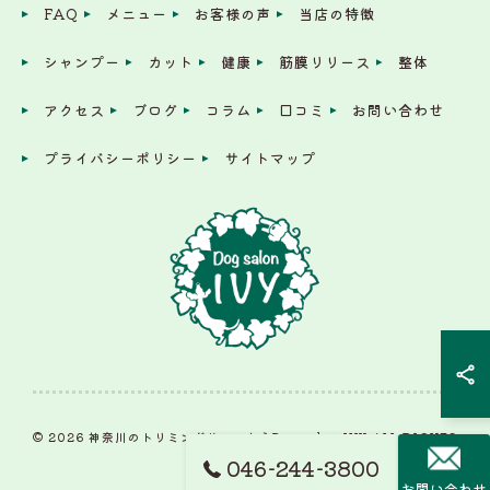
FAQ
メニュー
お客様の声
当店の特徴
シャンプー
カット
健康
筋膜リリース
整体
アクセス
ブログ
コラム
口コミ
お問い合わせ
プライバシーポリシー
サイトマップ
© 2026 神奈川のトリミングサロンならDog salon IVY ALL RIGHTS
RESERVED.
046-244-3800
お問い合わせ