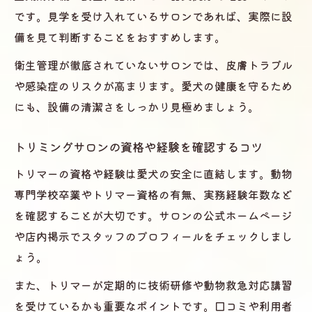
の安心感
です。見学を受け入れているサロンであれば、実際に設
トリミングサロン利用時のストレス軽減準
備を見て判断することをおすすめします。
備法
衛生管理が徹底されていないサロンでは、皮膚トラブル
安全な施術で愛犬と穏やかな時間を
や感染症のリスクが高まります。愛犬の健康を守るため
トリミングサロンで叶える安心施術のポイ
にも、設備の清潔さをしっかり見極めましょう。
ント
愛犬がリラックスできるトリミングサロン
トリミングサロンの資格や経験を確認するコツ
の特徴
トリマーの資格や経験は愛犬の安全に直結します。動物
事故防止のためのトリミングサロンスタッ
専門学校卒業やトリマー資格の有無、実務経験年数など
フの対応
を確認することが大切です。サロンの公式ホームページ
愛犬との信頼関係を深めるトリミングサロ
や店内掲示でスタッフのプロフィールをチェックしまし
ン活用法
ょう。
トリミングサロンでの施術後ケアの大切さ
また、トリマーが定期的に技術研修や動物救急対応講習
を受けているかも重要なポイントです。口コミや利用者