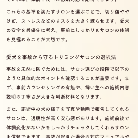
事故を防ぐために必要なサロンの条件
これらの基準を満たすサロンを選ぶことで、切り傷やや
トリミングサロンでの事故を防ぐ体制とは
けど、ストレスなどのリスクを大きく減らせます。愛犬
トリミングサロンのスタッフ教育と安全意
の安全を最優先に考え、事前にしっかりとサロンの体制
識
を見極めることが大切です。
施術記録や健康チェックが徹底されたサロ
愛犬を事故から守るトリミングサロンの選択法
ン
バリカン使用時の皮膚トラブル予防のポイ
事故を未然に防ぐためには、サロン選びの段階で以下の
ント
ような具体的なポイントを確認することが重要です。ま
ず、事前カウンセリングの有無や、飼い主への施術内容
トリミングサロンでの緊急時対応の重要性
説明の丁寧さが大きな判断材料となります。
犬の健康を守るサロン利用時の心得
トリミングサロン利用前の健康チェックの
また、施術中の犬の様子を写真や動画で報告してくれる
重要性
サロンは、透明性が高く安心感があります。施術前後で
体調変化がないかをしっかりチェックしてくれるサロン
体調不良時にトリミングサロンを利用しな
も信頼できます。事故が起きた場合の対応マニュアルや
い判断