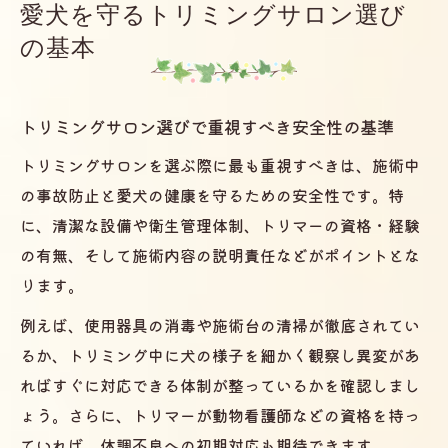
愛犬を守るトリミングサロン選び
トリミングサロンの資格や経験を確認する
の基本
コツ
トリミングサロン利用時の事前準備チェッ
クリスト
トリミングサロン選びで重視すべき安全性の基準
トリミングサロン安全対策の見極めポイント
トリミングサロンを選ぶ際に最も重視すべきは、施術中
トリミングサロンの事故予防対策を徹底解
の事故防止と愛犬の健康を守るための安全性です。特
説
に、清潔な設備や衛生管理体制、トリマーの資格・経験
施術中の安全確認ができるトリミングサロ
の有無、そして施術内容の説明責任などがポイントとな
ンの特徴
ります。
トリミングサロンの設備・温度管理の重要
例えば、使用器具の消毒や施術台の清掃が徹底されてい
性
るか、トリミング中に犬の様子を細かく観察し異変があ
滑りにくい床や清掃状況を見極める方法
ればすぐに対応できる体制が整っているかを確認しまし
トリミングサロンでの愛犬のストレス軽減
ょう。さらに、トリマーが動物看護師などの資格を持っ
対策
ていれば、体調不良への初期対応も期待できます。