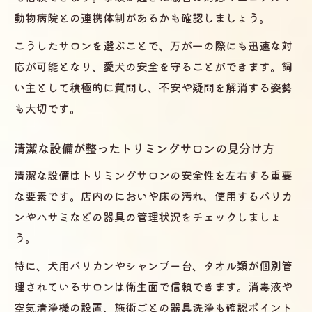
動物病院との連携体制があるかも確認しましょう。
トリミングサロンでの過度なストレス回避
方法
こうしたサロンを選ぶことで、万が一の際にも迅速な対
応が可能となり、愛犬の安全を守ることができます。飼
サロン利用時に伝えるべき愛犬の情報とは
い主として積極的に質問し、不安や疑問を解消する姿勢
サマーカットのリスクとトリミングサロン
も大切です。
の対応
快適なトリミング体験のための安心準備
清潔な設備が整ったトリミングサロンの見分け方
初めてのトリミングサロン利用で準備すべ
清潔な設備はトリミングサロンの安全性を左右する重要
きこと
な要素です。店内のにおいや床の汚れ、使用するバリカ
トリミングサロン来店前に行う健康管理の
ンやハサミなどの器具の管理状況をチェックしましょ
ポイント
う。
希望スタイル共有がトリミングサロン選び
特に、犬用バリカンやシャンプー台、タオル類が個別管
に重要
理されているサロンは衛生面で信頼できます。消毒液や
予防接種記録を持参するトリミングサロン
空気清浄機の設置、施術ごとの器具洗浄も確認ポイント